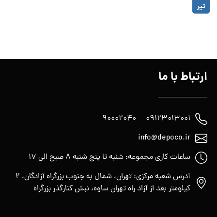
چیست؟
هیچ
تیر
دیدگاهی
برای
ثبت
طراحی
نشده
داخلی
کانکس
ارتباط با ما
90002040
09123013001
info@depoco.ir
ساعات کاری مجموعه: شنبه تا پنج شنبه 8 صبح الی 17
آدرس شعبه مرکزی: تهران، شمال به جنوب بزرگراه آزادگان، 2
کیلومتر بعد از آزاد راه تهران ساوه، نبش کنارگذر بزرگراه