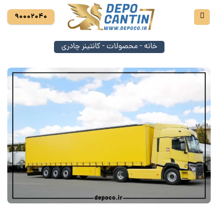
Ski
90002040
t
conten
خانه
-
محصولات
-
کانتینر چادری